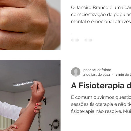
O Janeiro Branco é uma c
conscientização da popula
mental e emocional através
priorisaudefisiote
4 de jan. de 2024
1 min de l
A Fisioterapia 
É comum ouvirmos questiona
sessões fisioterapia e não t
fisioterapia não resolve. Mui