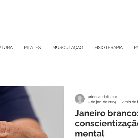
UTURA
PILATES
MUSCULAÇÃO
FISIOTERAPIA
P
priorisaudefisiote
4 de jan. de 2024
2 min de 
Janeiro branco
conscientizaçã
mental